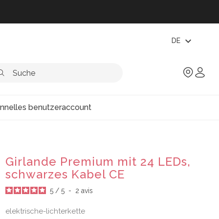
expand_more
DE
onnelles benutzeraccount
Girlande Premium mit 24 LEDs,
schwarzes Kabel CE
5
/
5
-
2
avis
elektrische-lichterkette