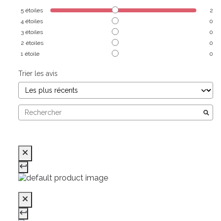
5
étoiles
2
4
étoiles
0
3
étoiles
0
2
étoiles
0
1
étoile
0
Trier les avis