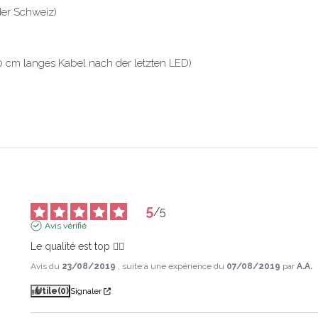
der Schweiz)
0 cm langes Kabel nach der letzten LED)
5
/
5
Avis vérifié
Le qualité est top 👍🏻
Avis du
23/08/2019
, suite à une expérience du
07/08/2019
par
A.A.
Utile
(0)
Signaler