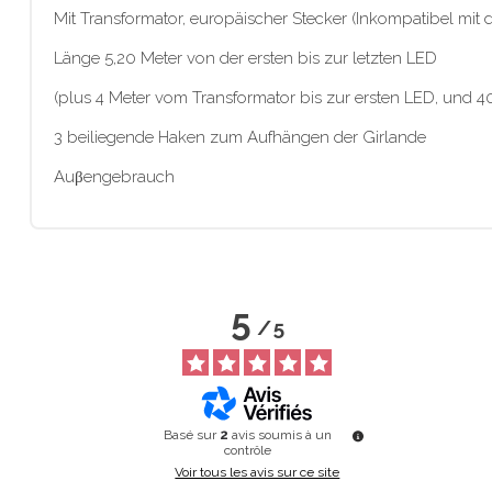
Mit Transformator, europäischer Stecker (Inkompatibel mit 
Länge 5,20 Meter von der ersten bis zur letzten LED
(plus 4 Meter vom Transformator bis zur ersten LED, und 4
3 beiliegende Haken zum Aufhängen der Girlande
Auβengebrauch
5
/
5
Basé sur
2
avis soumis à un
contrôle
Voir tous les avis sur ce site