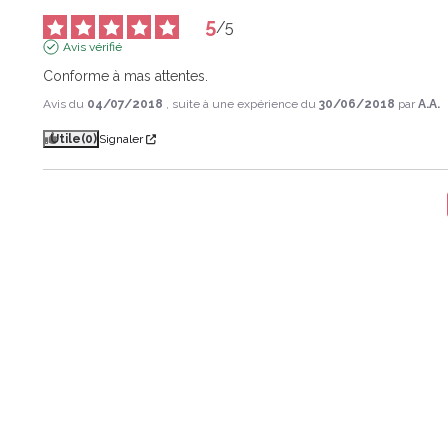
5
/
5
Avis vérifié
Conforme à mas attentes.
Avis du
04/07/2018
, suite à une expérience du
30/06/2018
par
A.A.
Utile
(0)
Signaler