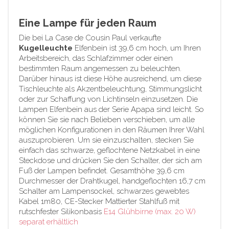
Eine Lampe für jeden Raum
Die bei La Case de Cousin Paul verkaufte
Kugelleuchte
Elfenbein ist 39,6 cm hoch, um Ihren
Arbeitsbereich, das Schlafzimmer oder einen
bestimmten Raum angemessen zu beleuchten.
Darüber hinaus ist diese Höhe ausreichend, um diese
Tischleuchte als Akzentbeleuchtung, Stimmungslicht
oder zur Schaffung von Lichtinseln einzusetzen. Die
Lampen Elfenbein aus der Serie Apapa sind leicht. So
können Sie sie nach Belieben verschieben, um alle
möglichen Konfigurationen in den Räumen Ihrer Wahl
auszuprobieren. Um sie einzuschalten, stecken Sie
einfach das schwarze, geflochtene Netzkabel in eine
Steckdose und drücken Sie den Schalter, der sich am
Fuß der Lampen befindet. Gesamthöhe 39,6 cm
Durchmesser der Drahtkugel, handgeflochten 16,7 cm
Schalter am Lampensockel, schwarzes gewebtes
Kabel 1m80, CE-Stecker Mattierter Stahlfuß mit
rutschfester Silikonbasis
E14 Glühbirne (max. 20 W)
separat erhältlich