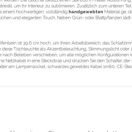
n werden. Die Leuchte besitzt einen Stahlfuß in matter Ausführung, 
triestil, um Ihr Interieur zu sublimieren. Zusätzlich zum unteren Teil
aus einem hochwertigen, vollständig
handgewebten
Material ge, 
ürlichen und eleganten Touch. Neben Grün- oder Blattpflanzen lädt
lfenbein ist 39,6 cm hoch, um Ihren Arbeitsbereich, das Schlaf
m diese Tischleuchte als Akzentbeleuchtung, Stimmungslicht oder 
sie nach Belieben verschieben, um alle möglichen Konfigurationen
tene Netzkabel in eine Steckdose und drücken Sie den Schalter, d
ter am Lampensockel, schwarzes gewebtes Kabel 1m80, CE-Stecker 