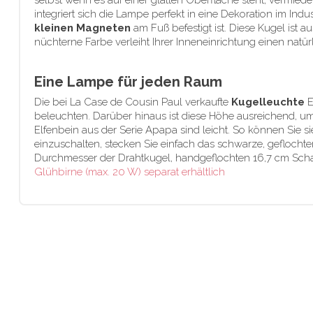
selbst wenn es auf einer glatten Oberfläche steht, vermiede
integriert sich die Lampe perfekt in eine Dekoration im Indus
kleinen Magneten
am Fuß befestigt ist. Diese Kugel ist 
nüchterne Farbe verleiht Ihrer Inneneinrichtung einen nat
Eine Lampe für jeden Raum
Die bei La Case de Cousin Paul verkaufte
Kugelleuchte
E
beleuchten. Darüber hinaus ist diese Höhe ausreichend, u
Elfenbein aus der Serie Apapa sind leicht. So können Sie 
einzuschalten, stecken Sie einfach das schwarze, gefloch
Durchmesser der Drahtkugel, handgeflochten 16,7 cm Schal
Glühbirne (max. 20 W) separat erhältlich