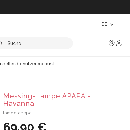
expand_more
DE
onnelles benutzeraccount
Messing-Lampe APAPA -
Havanna
lampe-apapa
69,90 €