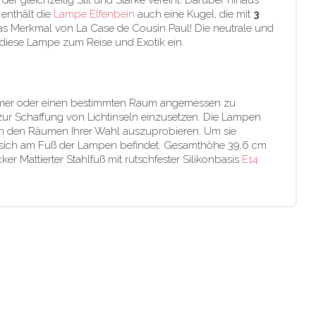
der gleichzeitig Stil und Stärke vereint. Darüber hinaus
 enthält die
Lampe Elfenbein
auch eine Kugel, die mit
3
das Merkmal von La Case de Cousin Paul! Die neutrale und
 diese Lampe zum Reise und Exotik ein.
zimmer oder einen bestimmten Raum angemessen zu
zur Schaffung von Lichtinseln einzusetzen. Die Lampen
 in den Räumen Ihrer Wahl auszuprobieren. Um sie
er sich am Fuß der Lampen befindet. Gesamthöhe 39,6 cm
Mattierter Stahlfuß mit rutschfester Silikonbasis
E14