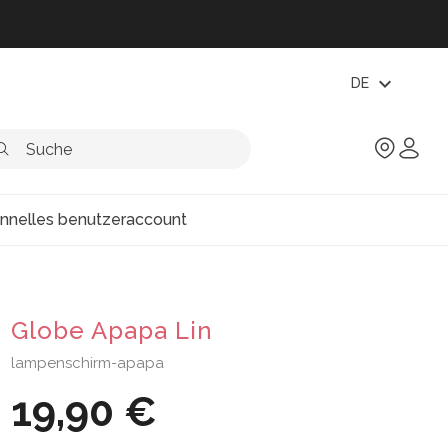
expand_more
DE
onnelles benutzeraccount
Globe Apapa Lin
lampenschirm-apapa
19,90 €