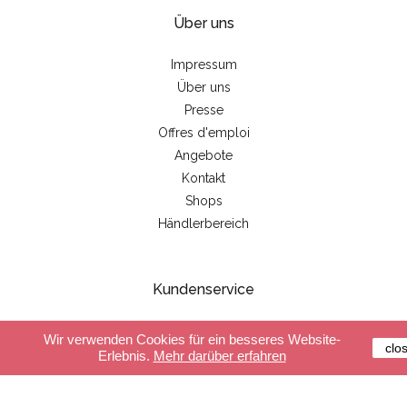
Über uns
Impressum
Über uns
Presse
Offres d'emploi
Angebote
Kontakt
Shops
Händlerbereich
Kundenservice
Sichere Zahlung
Wir verwenden Cookies für ein besseres Website-
clo
Lieferung
Erlebnis.
Mehr darüber erfahren
Allgemeine Geschäftsbedingungen
FAQ