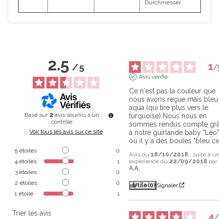
Durchmesser
2.5
1
/
5
/
Avis vérifié
Ce n'est pas la couleur que 
nous avons reçue mais bleu 
aqua (qui tire plus vers le 
Basé sur
2
avis soumis à un
turquoise) Nous nous en 
contrôle
sommes rendus compte grâ
Voir tous les avis sur ce site
à notre guirlande baby "Léo"
où il y a des boules "bleu cie
5
étoiles
0
Avis du
18/10/2018
, suite à u
4
étoiles
1
expérience du
22/09/2018
par
A.A.
3
étoiles
0
2
étoiles
0
Utile
(0)
Signaler
1
étoile
1
Trier les avis
4
/