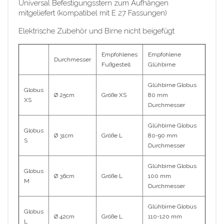
Universal Befestigungsstern zum Aufhängen
mitgeliefert (kompatibel mit E 27 Fassungen)
Elektrische Zubehör und Birne nicht beigefügt
Empfohlenes
Empfohlene
Durchmesser
Fußgestell
Glühbirne
Glühbirne Globus
Globus
Ø 25cm
Größe XS
80 mm
XS
Durchmesser
Glühbirne Globus
Globus
Ø 31cm
Größe L
80-90 mm
S
Durchmesser
Glühbirne Globus
Globus
Ø 36cm
Größe L
100 mm
M
Durchmesser
Glühbirne Globus
Globus
Ø 42cm
Größe L
110-120 mm
L