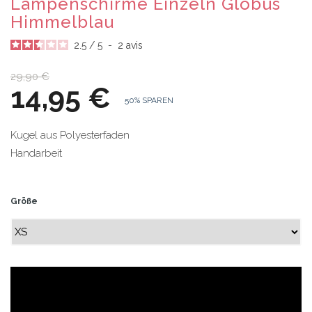
Lampenschirme Einzeln Globus
Himmelblau
2.5
/
5
-
2
avis
29,90 €
14,95 €
50% SPAREN
Kugel aus Polyesterfaden
Handarbeit
Größe