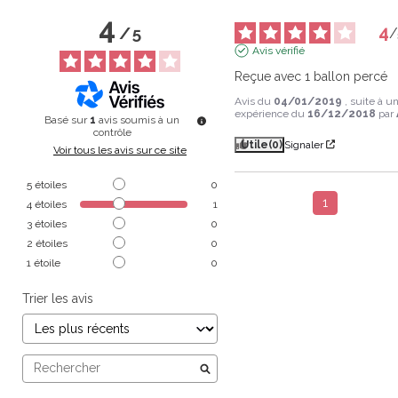
4
4
/
5
/
Avis vérifié
Reçue avec 1 ballon percé
Avis du
04/01/2019
, suite à u
expérience du
16/12/2018
par
Basé sur
1
avis soumis à un
contrôle
Utile
(0)
Signaler
Voir tous les avis sur ce site
5
étoiles
0
1
4
étoiles
1
3
étoiles
0
2
étoiles
0
1
étoile
0
Trier les avis