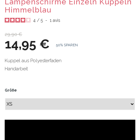
Lampenschirme Einzeln Kuppeln
Himmelblau
4
/
5
-
1
avis
29,90 €
14,95 €
50% SPAREN
Kuppel aus Polyesterfaden
Handarbeit
Größe