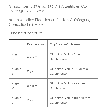
3 Fassungen E 27 (max. 250 V, 4 A, zertifiziert CE-
EN60238), max. 60W
mit universellen Fixiersternen für die 3 Aufhängungen
(kompatibel mit E 27).
Birne nicht beigefügt
Durchmesser
Empfohlene Glühbirne
Kugeln
Glühbirne Globus 80 mm
Ø 25cm
XS
Durchmesser
Kugeln
Glühbirne Globus 80-90 mm
Ø 31cm
S
Durchmesser
Kugeln
Glühbirne Globus 100 mm
Ø 36cm
M
Durchmesser
Kugeln
Glühbirne Globus 110-120 mm
Ø 42cm
L
Durchmesser