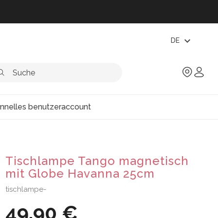
expand_more
DE
onnelles benutzeraccount
Tischlampe Tango magnetisch
mit Globe Havanna 25cm
tischlampe-
49,90 €