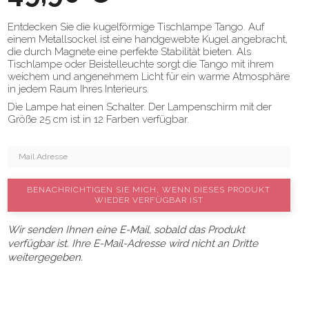
Entdecken Sie die kugelförmige Tischlampe Tango. Auf
einem Metallsockel ist eine handgewebte Kugel angebracht,
die durch Magnete eine perfekte Stabilität bieten. Als
Tischlampe oder Beistelleuchte sorgt die Tango mit ihrem
weichem und angenehmem Licht für ein warme Atmosphäre
in jedem Raum Ihres Interieurs.
Die Lampe hat einen Schalter. Der Lampenschirm mit der
Größe 25 cm ist in 12 Farben verfügbar.
BENACHRICHTIGEN SIE MICH, WENN DIESES PRODUKT
WIEDER VERFÜGBAR IST
Wir senden Ihnen eine E-Mail, sobald das Produkt
verfügbar ist. Ihre E-Mail-Adresse wird nicht an Dritte
weitergegeben.