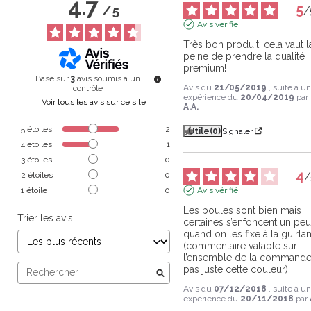
4.7
5
/
5
/
Avis vérifié
Très bon produit, cela vaut la
peine de prendre la qualité 
premium!
Basé sur
3
avis soumis à un
Avis du
21/05/2019
, suite à u
contrôle
expérience du
20/04/2019
par
Voir tous les avis sur ce site
A.A.
5
étoiles
2
Utile
(0)
Signaler
4
étoiles
1
3
étoiles
0
4
2
étoiles
0
/
1
étoile
0
Avis vérifié
Les boules sont bien mais 
Trier les avis
certaines s’enfoncent un peu
quand on les fixe à la guirlan
(commentaire valable sur 
l’ensemble de la commande,
pas juste cette couleur)
Avis du
07/12/2018
, suite à u
expérience du
20/11/2018
par