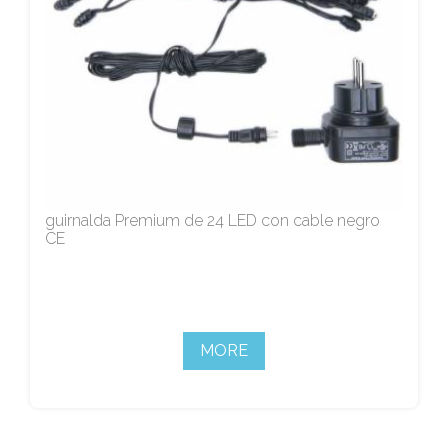
guirnalda Premium de 24 LED con cable negro
CE
MORE