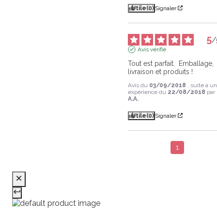
Utile
(0)
Signaler
5
/
Avis vérifié
Tout est parfait.  Emballage,  
livraison et produits !
Avis du
03/09/2018
, suite à u
expérience du
22/08/2018
par
A.A.
Utile
(0)
Signaler
1