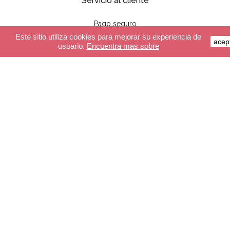
Servicio al cliente
Pago seguro
Este sitio utiliza cookies para mejorar su experiencia de
Entrega
acep
usuario.
Encuentra mas sobre
CGV
FAQ
Almacén
Las guirnaldas
Luminarias
Accesorios
Crea tu guirnalda
Crea tu luminaria