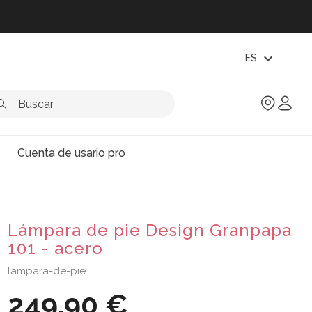
expand_more
ES
Cuenta de usario pro
Lámpara de pie Design Granpapa
101 - acero
lampara-de-pie
249,90 €