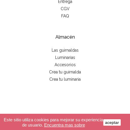
Entrega
CGV
FAQ
Almacén
Las guirnaldas
Luminarias
Accesorios
Crea tu guirnalda
Crea tu luminaria
© 2026 - La case de cousin Paul
Este sitio utiliza cookies para mejorar su experiencia
aceptar
de usuario.
Encuentra mas sobre