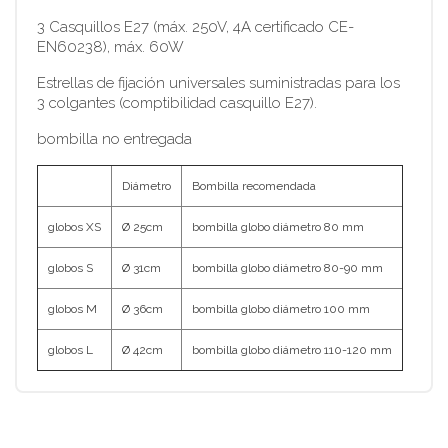
3 Casquillos E27 (máx. 250V, 4A certificado CE-
EN60238), máx. 60W
Estrellas de fijación universales suministradas para los
3 colgantes (comptibilidad casquillo E27).
bombilla no entregada
Diámetro
Bombilla recomendada
globos XS
Ø 25cm
bombilla globo diámetro 80 mm
globos S
Ø 31cm
bombilla globo diámetro 80-90 mm
globos M
Ø 36cm
bombilla globo diámetro 100 mm
globos L
Ø 42cm
bombilla globo diámetro 110-120 mm