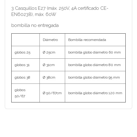
3 Casquillos E27 (máx. 250V, 4A certificado CE-
EN60238), máx. 60W
bombilla no entregada
Diámetro
Bombilla recomendada
globos 25
Ø 25cm
bombilla globo diámetro 60 mm
globos 31
Ø 31cm
bombilla globo diámetro 80 mm
globos 38
Ø 38cm
bombilla globo diámetro 95 mm
globos
Ø 50/67cm
bombilla globo diámetro 120 mm
50/67