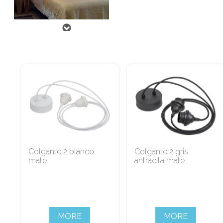
Colgante 2 blanco
Colgante 2 gris
mate
antracita mate
MORE
MORE