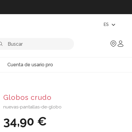
expand_more
ES
Cuenta de usario pro
Globos crudo
nuevas-pantallas-de-globo
34,90 €