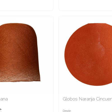
bana
Globos Naranja Cincue
€
Desde