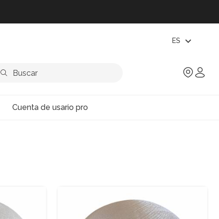
expand_more
ES
Cuenta de usario pro