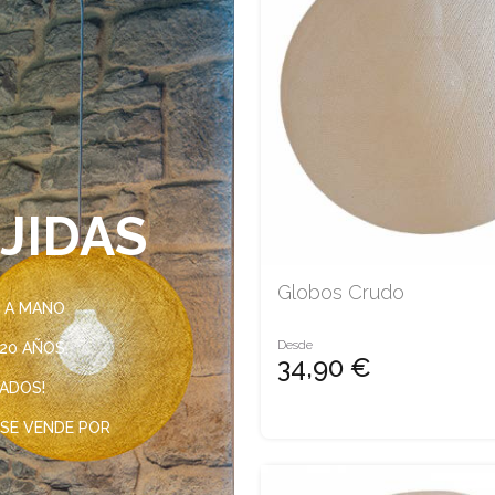
JIDAS
Globos Crudo
S A MANO
Desde
20 AÑOS.
34,90 €
ADOS!
 SE VENDE POR