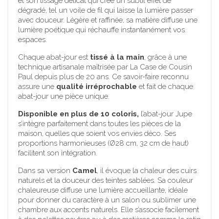
et son tissage délicat qui crée un subtil effet de
dégradé, tel un voile de fil qui laisse la lumière passer
avec douceur. Légère et raffinée, sa matière diffuse une
lumière poétique qui réchauffe instantanément vos
espaces.
Chaque abat-jour est
tissé à la main
, grâce à une
technique artisanale maîtrisée par La Case de Cousin
Paul depuis plus de 20 ans. Ce savoir-faire reconnu
assure une
qualité irréprochable
et fait de chaque
abat-jour une pièce unique.
Disponible en plus de 10 coloris,
l’abat-jour Jupe
s’intègre parfaitement dans toutes les pièces de la
maison, quelles que soient vos envies déco. Ses
proportions harmonieuses (Ø28 cm, 32 cm de haut)
facilitent son intégration.
Dans sa version
Camel
, il évoque la chaleur des cuirs
naturels et la douceur des teintes sablées. Sa couleur
chaleureuse diffuse une lumière accueillante, idéale
pour donner du caractère à un salon ou sublimer une
chambre aux accents naturels. Elle s’associe facilement