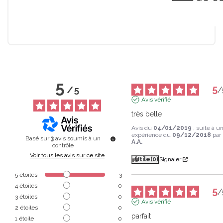
5
5
/
5
/
Avis vérifié
très belle
Avis du
04/01/2019
, suite à u
expérience du
09/12/2018
par
Basé sur
3
avis soumis à un
A.A.
contrôle
Voir tous les avis sur ce site
Utile
(0)
Signaler
5
étoiles
3
4
étoiles
0
5
/
3
étoiles
0
Avis vérifié
2
étoiles
0
parfait
1
étoile
0