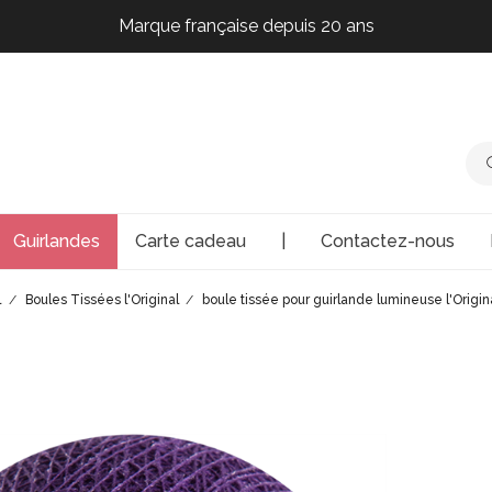
Marque française depuis 20 ans
Marque française depuis 20 ans
Marque française depuis 20 ans
Marque française depuis 20 ans
Guirlandes
Carte cadeau
|
Contactez-nous
l
Boules Tissées l'Original
boule tissée pour guirlande lumineuse l'Origi