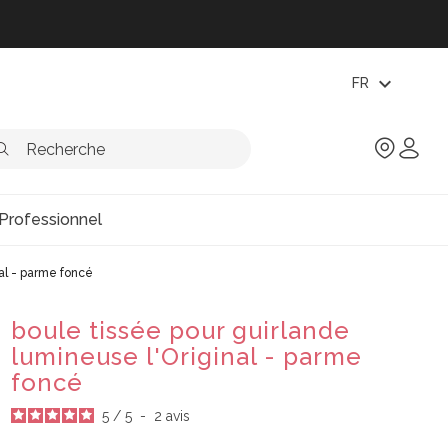
expand_more
FR
Professionnel
nal - parme foncé
boule tissée pour guirlande
lumineuse l'Original - parme
foncé
5
/
5
-
2
avis