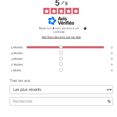
5
/
5
Basé sur
2
avis soumis à un
contrôle
Voir tous les avis sur ce site
5
étoiles
2
4
étoiles
0
3
étoiles
0
2
étoiles
0
1
étoile
0
Trier les avis