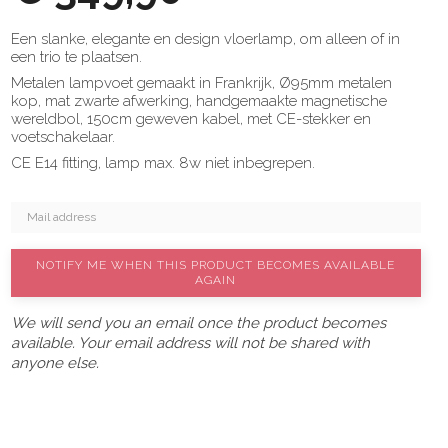
Een slanke, elegante en design vloerlamp, om alleen of in
een trio te plaatsen.
Metalen lampvoet gemaakt in Frankrijk, Ø95mm metalen
kop, mat zwarte afwerking, handgemaakte magnetische
wereldbol, 150cm geweven kabel, met CE-stekker en
voetschakelaar.
CE E14 fitting, lamp max. 8w niet inbegrepen.
NOTIFY ME WHEN THIS PRODUCT BECOMES AVAILABLE
AGAIN
We will send you an email once the product becomes
available. Your email address will not be shared with
anyone else.