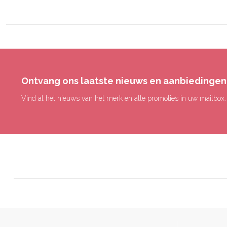
Ontvang ons laatste nieuws en aanbiedingen
Vind al het nieuws van het merk en alle promoties in uw mailbox.