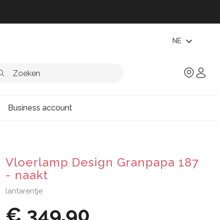
expand_more
NE
Business account
Vloerlamp Design Granpapa 187
- naakt
lantarentje
€ 349,90