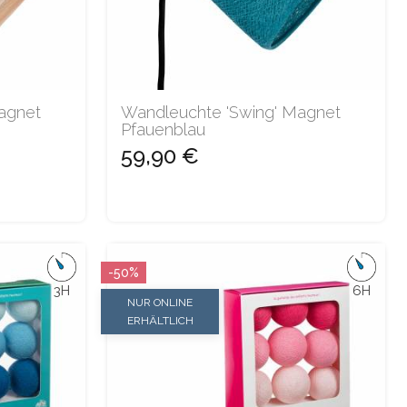
agnet
Wandleuchte 'Swing' Magnet
Pfauenblau
59,90 €
-50%
3H
6H
NUR ONLINE
ERHÄLTLICH