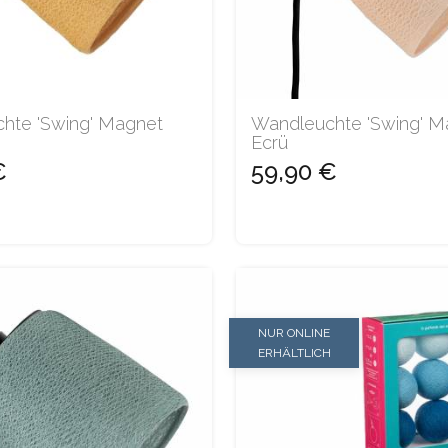
hte 'Swing' Magnet
Wandleuchte 'Swing' M
Ecrü
€
59,90 €
NUR ONLINE
ERHÄLTLICH