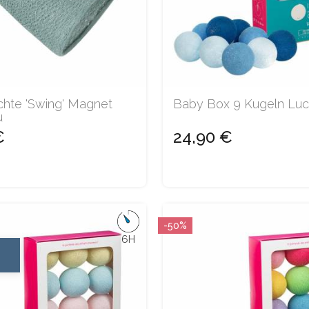
hte 'Swing' Magnet
Baby Box 9 Kugeln Luc
u
€
24,90 €
-50%
6H
H