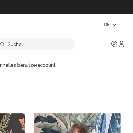
expand_more
DE
onnelles benutzeraccount