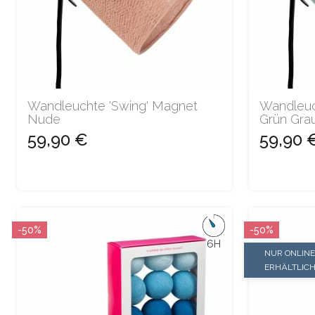
Wandleuchte 'Swing' Magnet
Wandleuc
Nude
Grün Gra
59,90 €
59,90 
-50%
-50%
6H
NUR ONLINE
ERHÄLTLIC