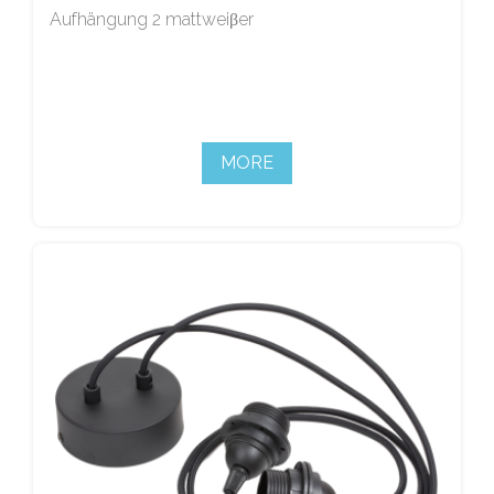
Aufhängung 2 mattweiβer
MORE