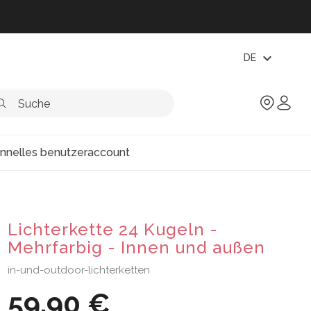
expand_more
DE
onnelles benutzeraccount
Lichterkette 24 Kugeln -
Mehrfarbig - Innen und außen
in-und-outdoor-lichterketten
59,90 €