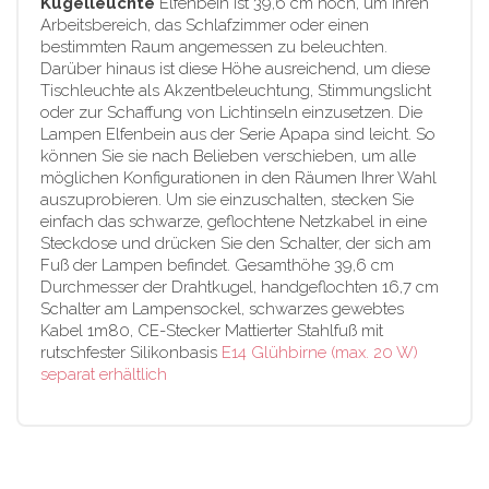
Kugelleuchte
Elfenbein ist 39,6 cm hoch, um Ihren
Arbeitsbereich, das Schlafzimmer oder einen
bestimmten Raum angemessen zu beleuchten.
Darüber hinaus ist diese Höhe ausreichend, um diese
Tischleuchte als Akzentbeleuchtung, Stimmungslicht
oder zur Schaffung von Lichtinseln einzusetzen. Die
Lampen Elfenbein aus der Serie Apapa sind leicht. So
können Sie sie nach Belieben verschieben, um alle
möglichen Konfigurationen in den Räumen Ihrer Wahl
auszuprobieren. Um sie einzuschalten, stecken Sie
einfach das schwarze, geflochtene Netzkabel in eine
Steckdose und drücken Sie den Schalter, der sich am
Fuß der Lampen befindet. Gesamthöhe 39,6 cm
Durchmesser der Drahtkugel, handgeflochten 16,7 cm
Schalter am Lampensockel, schwarzes gewebtes
Kabel 1m80, CE-Stecker Mattierter Stahlfuß mit
rutschfester Silikonbasis
E14 Glühbirne (max. 20 W)
separat erhältlich