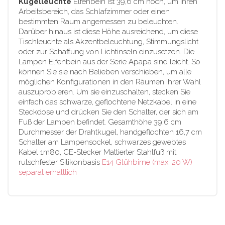
Kugelleuchte
Elfenbein ist 39,6 cm hoch, um Ihren
Arbeitsbereich, das Schlafzimmer oder einen
bestimmten Raum angemessen zu beleuchten.
Darüber hinaus ist diese Höhe ausreichend, um diese
Tischleuchte als Akzentbeleuchtung, Stimmungslicht
oder zur Schaffung von Lichtinseln einzusetzen. Die
Lampen Elfenbein aus der Serie Apapa sind leicht. So
können Sie sie nach Belieben verschieben, um alle
möglichen Konfigurationen in den Räumen Ihrer Wahl
auszuprobieren. Um sie einzuschalten, stecken Sie
einfach das schwarze, geflochtene Netzkabel in eine
Steckdose und drücken Sie den Schalter, der sich am
Fuß der Lampen befindet. Gesamthöhe 39,6 cm
Durchmesser der Drahtkugel, handgeflochten 16,7 cm
Schalter am Lampensockel, schwarzes gewebtes
Kabel 1m80, CE-Stecker Mattierter Stahlfuß mit
rutschfester Silikonbasis
E14 Glühbirne (max. 20 W)
separat erhältlich