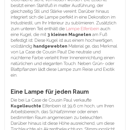
besitzt einen Stahlfuß in matter Ausführung, der
gleichzeitig Stil und Stärke vereint. Darüber hinaus
integriert sich die Lampe perfekt in eine Dekoration im
Industriestil, um Ihr Interieur zu sublimieren. Zusätzlich
zum unteren Teil enthält die
Lampe Elfenbein
auch
eine Kugel, die mit
3 kleinen Magneten
am Fuß
befestigt ist. Diese Kugel ist aus einem hochwertigen,
vollständig
handgewebten
Material ge, das Merkmal
von La Case de Cousin Paul! Die neutrale und
nüchterne Farbe verleiht Ihrer Inneneinrichtung einen
natürlichen und eleganten Touch. Neben Grün- oder
Blattpflanzen lädt diese Lampe zum Reise und Exotik
ein.
Eine Lampe für jeden Raum
Die bei La Case de Cousin Paul verkaufte
Kugelleuchte
Elfenbein ist 39,6 cm hoch, um Ihren
Arbeitsbereich, das Schlafzimmer oder einen
bestimmten Raum angemessen zu beleuchten.
Darüber hinaus ist diese Höhe ausreichend, um diese
Tischleuchte als Akzentbeleuchtung, Stimmungslicht