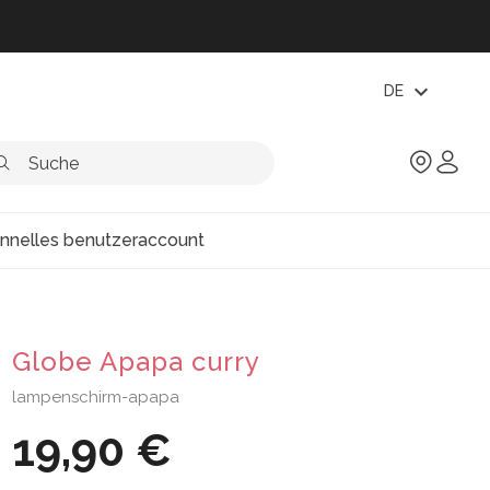
expand_more
DE
onnelles benutzeraccount
Globe Apapa curry
lampenschirm-apapa
19,90 €