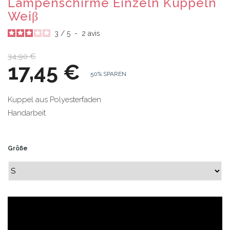
Lampenschirme Einzeln Kuppeln
Weiβ
3
/
5
-
2
avis
34,90 €
17,45 €
50% SPAREN
Kuppel aus Polyesterfaden
Handarbeit
Größe