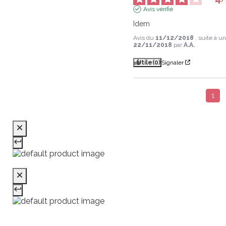
Avis vérifié
Idem
Avis du
11/12/2018
, suite à 
22/11/2018
par
A.A.
Utile
(0)
Signaler
1