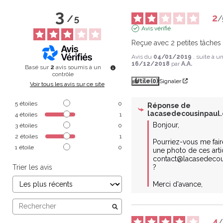
3
2
/
5
/
Avis vérifié
Reçue avec 2 petites tâches
Avis du
04/01/2019
, suite à 
16/12/2018
par
A.A.
Basé sur
2
avis soumis à un
contrôle
Utile
(0)
Signaler
Voir tous les avis sur ce site
5
étoiles
0
Réponse de
lacasedecousinpaul
4
étoiles
1
Bonjour,

3
étoiles
0
2
étoiles
1
Pourriez-vous me faire
1
étoile
0
une photo de ces artic
contact@lacasedecou
Trier les avis
?

Merci d'avance,
4
/