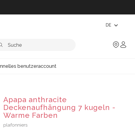
expand_more
DE
onnelles benutzeraccount
Apapa anthracite
Deckenaufhängung 7 kugeln -
Warme Farben
plafonniers