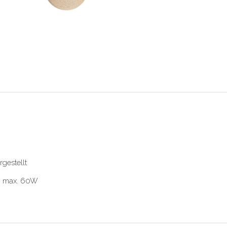
gestellt
), max. 60W