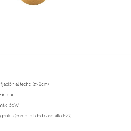
s
 fijación al techo (ø38cm)
sin paul
, máx. 60W
lgantes (comptibilidad casquillo E27).