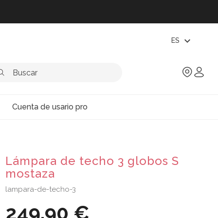
expand_more
ES
Cuenta de usario pro
Lámpara de techo 3 globos S
mostaza
lampara-de-techo-3
249,90 €