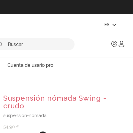
expand_more
ES
Cuenta de usario pro
Suspensión nómada Swing -
crudo
suspension-nomada
54,90 €