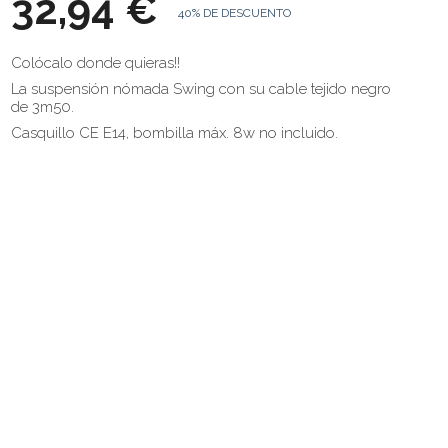
32,94 €
40% DE DESCUENTO
Colócalo donde quieras!!
La suspensión nómada Swing con su cable tejido negro
de 3m50.
Casquillo CE E14, bombilla máx. 8w no incluido.