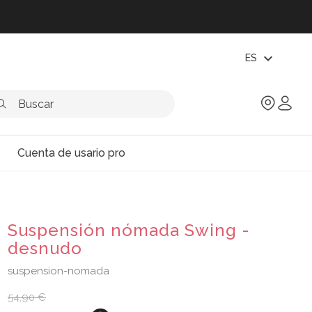
expand_more
ES
Cuenta de usario pro
Suspensión nómada Swing -
desnudo
suspension-nomada
54,90 €