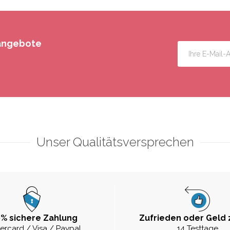
rangebote
Unser Qualitätsversprechen
% sichere Zahlung
Zufrieden oder Geld 
ercard / Visa / Paypal
14 Testtage