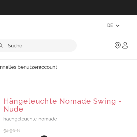
expand_more
DE
onnelles benutzeraccount
Hängeleuchte Nomade Swing -
Nude
haengeleuchte-nomade-
54,90 €