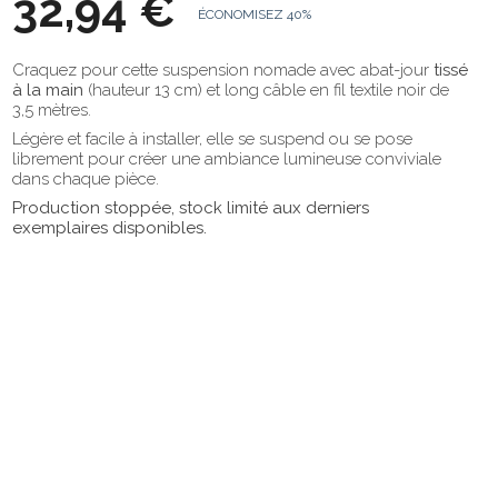
32,94 €
ÉCONOMISEZ 40%
Craquez pour cette suspension nomade avec abat-jour
tissé
à la main
(hauteur 13 cm) et long câble en fil textile noir de
3,5 mètres.
Légère et facile à installer, elle se suspend ou se pose
librement pour créer une ambiance lumineuse conviviale
dans chaque pièce.
Production stoppée, stock limité aux derniers
exemplaires disponibles.