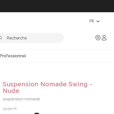
expand_more
FR
Professionnel
Suspension Nomade Swing -
Nude
suspension-nomade
54,90 €