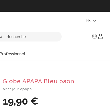
expand_more
FR
Professionnel
Globe APAPA Bleu paon
abat-jour-apapa
19,90 €