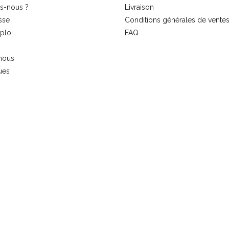
s-nous ?
Livraison
sse
Conditions générales de vente
ploi
FAQ
nous
ues