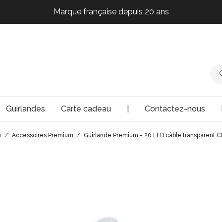
Marque française depuis 20 ans
Marque française depuis 20 ans
Marque française depuis 20 ans
Marque française depuis 20 ans
Guirlandes
Carte cadeau
|
Contactez-nous
m
Accessoires Premium
Guirlande Premium - 20 LED câble transparent C