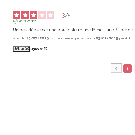
3
/
5
Avis vérifié
Un peu déçue car une boule bleu a une tâche jaune. Si besoin, j'
Avis du
19/07/2019
, suite à une expérience du
03/07/2019
par
A.A.
Utile
(0)
Signaler
1