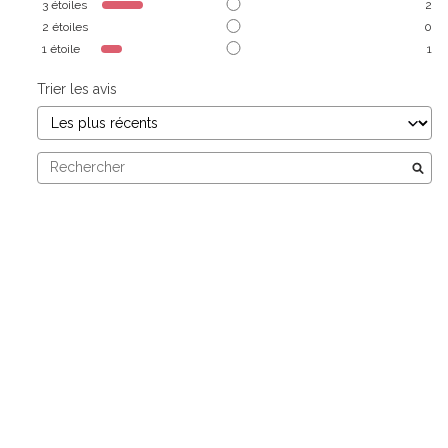
3
étoiles
2
2
étoiles
0
1
étoile
1
Trier les avis