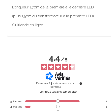
Longueur 1,70m de la première à la dernière LED
(plus 1,50m du transformateur à la première LED)
Guirlande en ligne
4.4
/
5
Basé sur
15
avis soumis à un
contrôle
Voir tous les avis sur ce site
5
étoiles
11
4
étoiles
1