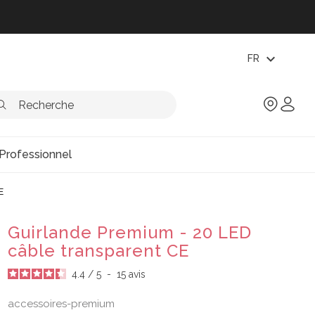
expand_more
FR
Professionnel
E
Guirlande Premium - 20 LED
câble transparent CE
4.4
/
5
-
15
avis
accessoires-premium