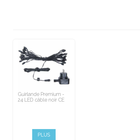
Guirlande Premium -
24 LED câble noir CE
PLUS