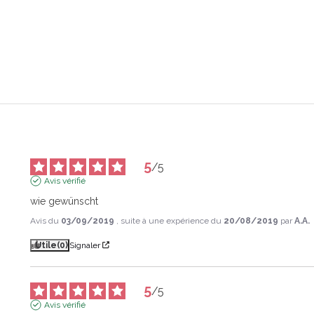
5
/
5
Avis vérifié
wie gewünscht
Avis du
03/09/2019
, suite à une expérience du
20/08/2019
par
A.A.
Utile
(0)
Signaler
5
/
5
Avis vérifié