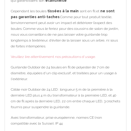
qui garantissent son
étanchéité
.
Cependant les boules
tissées à la main
sont en fil et
ne sont
pas garanties anti-taches
.Comme pour tout produit textile,
l’environnement peut avoir un impact et détériorer l’aspect des
boules. Comme vous le feriez pour des coussins de salon de jardin,
nous vous conseillons de ne pas laisser votre guirlande trop
longtemps à l’extérieur, d’éviter de la laisser sous un arbre, ni sous
de fortes intempéries.
Veuillez lire attentivement nos précautions d'usage.
Guirlande Outdoor de 24 boules en fil de polyester de 7 cm de
diamètre, équipées d'un clip exclusif, et traitées pour un usage à
l'extérieur.
Câble noir Outdoor de 24 LED : longueur 5 m de la première à la
dernière LED plus 4 m du transformateur à la première LED, et 40
cm de fil après la dernière LED, 22 cm entre chaque LED, 3 crochets
fournis pour suspendre la guirlande.
Avec transformateur, prise européenne, normes CE (non
compatible avec la Suisse), IP 44