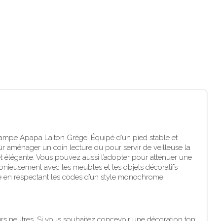
lampe Apapa Laiton Grège. Équipé d’un pied stable et
pour aménager un coin lecture ou pour servir de veilleuse la
et élégante. Vous pouvez aussi l’adopter pour atténuer une
nieusement avec les meubles et les objets décoratifs
rée en respectant les codes d’un style monochrome.
eurs neutres. Si vous souhaitez concevoir une décoration ton