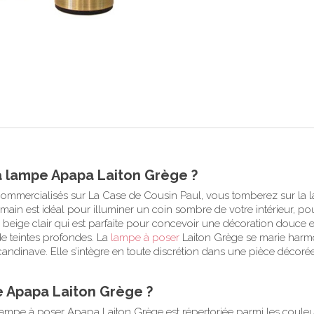
la lampe Apapa Laiton Grège ?
ommercialisés sur La Case de Cousin Paul, vous tomberez sur la 
la main est idéal pour illuminer un coin sombre de votre intérieur, 
u beige clair qui est parfaite pour concevoir une décoration douce 
e teintes profondes. La
lampe à poser
Laiton Grège se marie harmo
candinave. Elle s’intègre en toute discrétion dans une pièce déco
e Apapa Laiton Grège ?
e la lampe à poser Apapa Laiton Grège est répertoriée parmi les coul