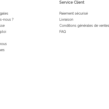
Service Client
gales
Paiement sécurisé
s-nous ?
Livraison
sse
Conditions générales de vente
ploi
FAQ
nous
ues