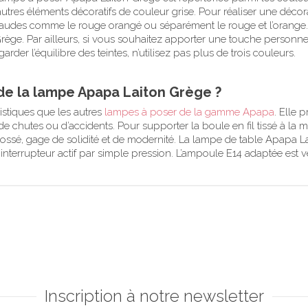
tres éléments décoratifs de couleur grise. Pour réaliser une décorat
audes comme le rouge orangé ou séparément le rouge et l’orange. S
ge. Par ailleurs, si vous souhaitez apporter une touche personnell
garder l’équilibre des teintes, n’utilisez pas plus de trois couleurs.
 de la lampe Apapa Laiton Grège ?
stiques que les autres
lampes à poser de la gamme Apapa
. Elle 
e chutes ou d’accidents. Pour supporter la boule en fil tissé à la ma
rossé, gage de solidité et de modernité. La lampe de table Apapa La
nterrupteur actif par simple pression. L’ampoule E14 adaptée est 
Inscription à notre newsletter