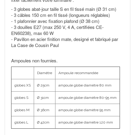
- 3 globes abat-jour taille S en fil tissé main (Ø 31 cm)
- 3 câbles 150 cm en fil tissé (longueurs réglables)
- 1 plafonnier avec fixation plafond (Ø 38 cm)
- 3 douilles E27 (max 250 V, 4 A, certifiées CE-
EN60238), max 60 W
- Pavillon en acier finition mate, designé et fabriqué par
La Case de Cousin Paul
Ampoules non fournies.
Diamètre
Ampoule recommandée
globes XS
Ø 25cm
ampoule globe diamètre 80 mm
globes S
Ø 31cm
ampoule globe diamètre 80-95 mm
globes M
Ø 36cm
ampoule globe diamètre 95 mm
globes L
Ø 42cm
ampoule globe diamètre 120 mm