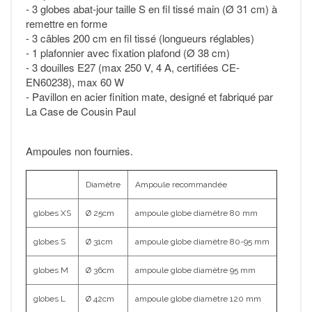
- 3 globes abat-jour taille S en fil tissé main (Ø 31 cm) à
remettre en forme
- 3 câbles 200 cm en fil tissé (longueurs réglables)
- 1 plafonnier avec fixation plafond (Ø 38 cm)
- 3 douilles E27 (max 250 V, 4 A, certifiées CE-
EN60238), max 60 W
- Pavillon en acier finition mate, designé et fabriqué par
La Case de Cousin Paul
Ampoules non fournies.
Diamètre
Ampoule recommandée
globes XS
Ø 25cm
ampoule globe diamètre 80 mm
globes S
Ø 31cm
ampoule globe diamètre 80-95 mm
globes M
Ø 36cm
ampoule globe diamètre 95 mm
globes L
Ø 42cm
ampoule globe diamètre 120 mm