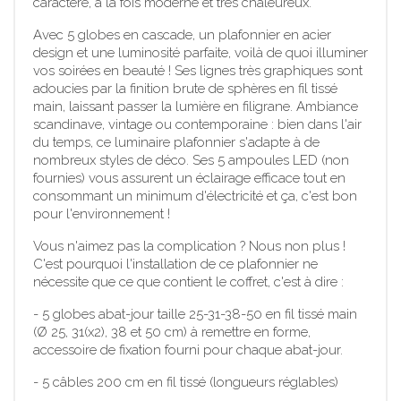
caractère, à la fois moderne et très chaleureux.
Avec 5 globes en cascade, un plafonnier en acier
design et une luminosité parfaite, voilà de quoi illuminer
vos soirées en beauté ! Ses lignes très graphiques sont
adoucies par la finition brute de sphères en fil tissé
main, laissant passer la lumière en filigrane. Ambiance
scandinave, vintage ou contemporaine : bien dans l'air
du temps, ce luminaire plafonnier s'adapte à de
nombreux styles de déco. Ses 5 ampoules LED (non
fournies) vous assurent un éclairage efficace tout en
consommant un minimum d'électricité et ça, c'est bon
pour l'environnement !
Vous n'aimez pas la complication ? Nous non plus !
C'est pourquoi l'installation de ce plafonnier ne
nécessite que ce que contient le coffret, c'est à dire :
- 5 globes abat-jour taille 25-31-38-50 en fil tissé main
(Ø 25, 31(x2), 38 et 50 cm) à remettre en forme,
accessoire de fixation fourni pour chaque abat-jour.
- 5 câbles 200 cm en fil tissé (longueurs réglables)