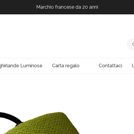
Marchio francese da 20 anni
Marchio francese da 20 anni
Marchio francese da 20 anni
ghirlande Luminose
Carta regalo
Contattaci
U