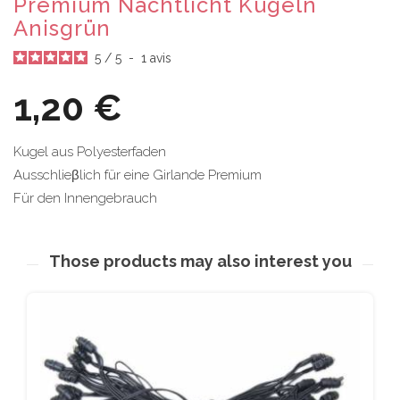
Premium Nachtlicht Kugeln
Anisgrün
5
/
5
-
1
avis
1,20 €
Kugel aus Polyesterfaden
Ausschlieβlich für eine Girlande Premium
Für den Innengebrauch
Those products may also interest you