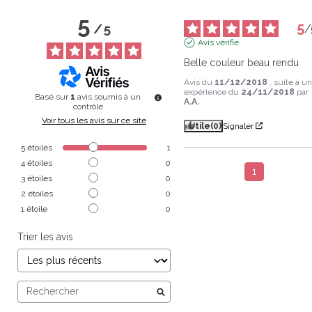
5
5
/
5
/
Avis vérifié
Belle couleur beau rendu
Avis du
11/12/2018
, suite à u
expérience du
24/11/2018
par
Basé sur
1
avis soumis à un
A.A.
contrôle
Voir tous les avis sur ce site
Utile
(0)
Signaler
5
étoiles
1
4
étoiles
0
1
3
étoiles
0
2
étoiles
0
1
étoile
0
Trier les avis