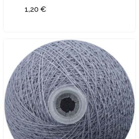
1,20 €