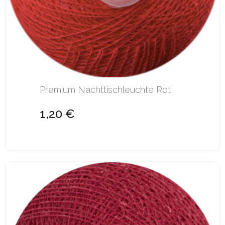
Premium Nachttischleuchte Rot
1,20 €