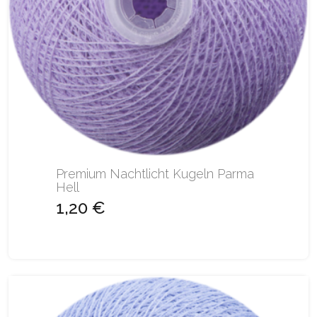
Premium Nachtlicht Kugeln Parma
Hell
1,20 €