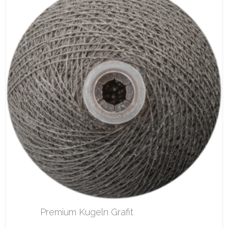
Premium Kugeln Grafit