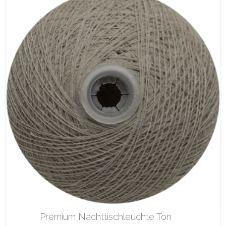
Premium Nachttischleuchte Ton