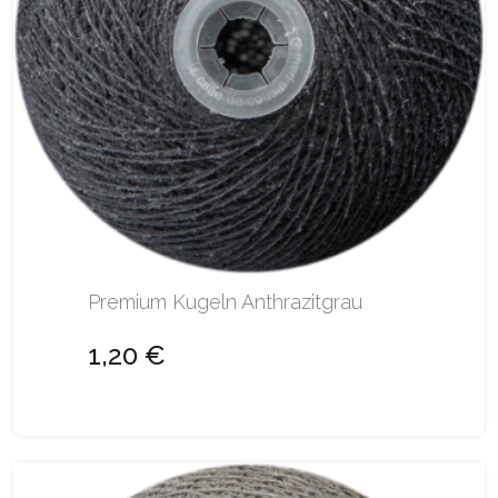
Premium Kugeln Anthrazitgrau
1,20 €