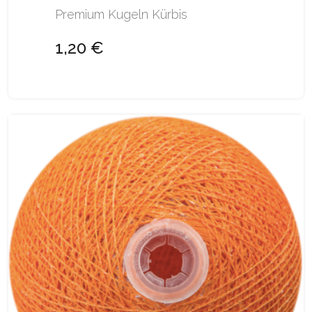
Premium Kugeln Kürbis
1,20 €