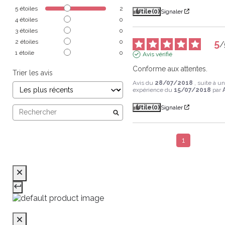
5
étoiles
2
Utile
(0)
Signaler
4
étoiles
0
3
étoiles
0
5
2
étoiles
0
/
1
étoile
0
Avis vérifié
Conforme aux attentes.
Trier les avis
Avis du
28/07/2018
, suite à u
expérience du
15/07/2018
par
Utile
(0)
Signaler
1