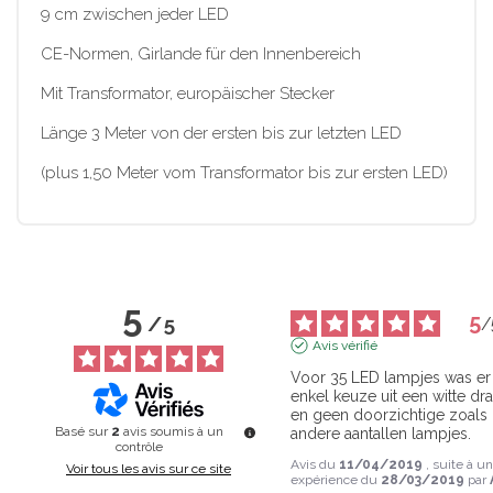
9 cm zwischen jeder LED
CE-Normen, Girlande für den Innenbereich
Mit Transformator, europäischer Stecker
Länge 3 Meter von der ersten bis zur letzten LED
(plus 1,50 Meter vom Transformator bis zur ersten LED)
5
5
/
5
/
Avis vérifié
Voor 35 LED lampjes was er 
enkel keuze uit een witte dra
en geen doorzichtige zoals b
Basé sur
2
avis soumis à un
andere aantallen lampjes.
contrôle
Avis du
11/04/2019
, suite à u
Voir tous les avis sur ce site
expérience du
28/03/2019
par