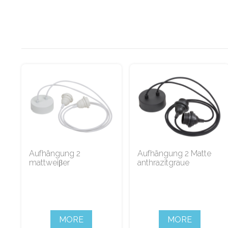
Aufhängung 2
Aufhängung 2 Matte
mattweiβer
anthrazitgraue
MORE
MORE