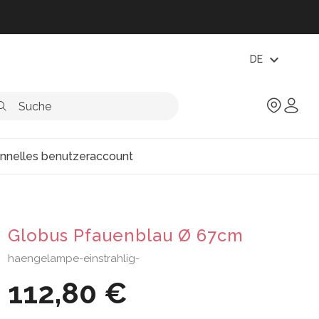
expand_more
DE
onnelles benutzeraccount
Globus Pfauenblau Ø 67cm
haengelampe-einstrahlig-
112,80 €