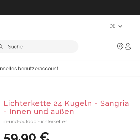
expand_more
DE
onnelles benutzeraccount
Lichterkette 24 Kugeln - Sangria
- Innen und außen
in-und-outdoor-lichterketten
59,90 €