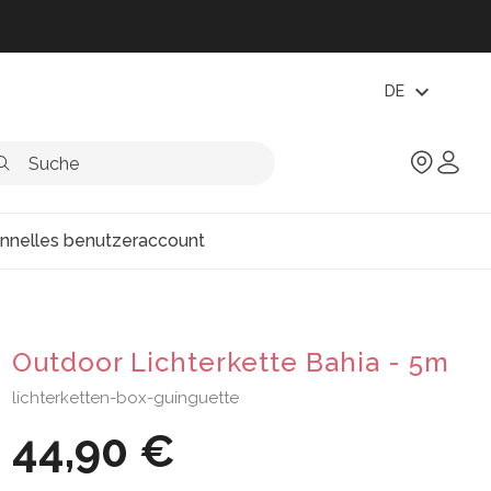
expand_more
DE
onnelles benutzeraccount
Outdoor Lichterkette Bahia - 5m
lichterketten-box-guinguette
44,90 €