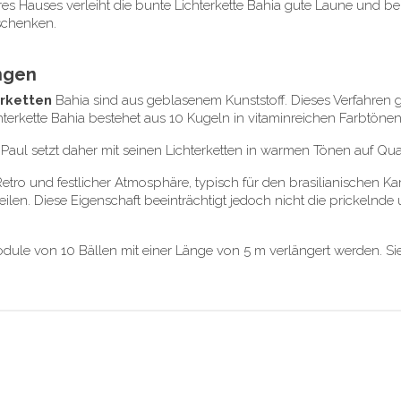
s Hauses verleiht die bunte Lichterkette Bahia gute Laune und bel
 schenken.
ungen
erketten
Bahia sind aus geblasenem Kunststoff. Dieses Verfahren ga
terkette Bahia bestehet aus 10 Kugeln in vitaminreichen Farbtönen
Paul setzt daher mit seinen Lichterketten in warmen Tönen auf Quali
tro und festlicher Atmosphäre, typisch für den brasilianischen Kar
teilen. Diese Eigenschaft beeinträchtigt jedoch nicht die prickel
ule von 10 Bällen mit einer Länge von 5 m verlängert werden. Si