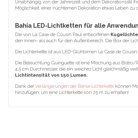
Unabhängig von der Jahreszeit und dem Dekorationsstil Ihre
Möglichkeit, einer nüchternen Dekoration etwas Leben zu
Bahia LED-Lichtketten für alle Anwend
Die von La Case de Cousin Paul entworfenen
Kugellicht
den Innen- als auch für den Außenbereich. Die Box der Lich
Die Lichterkette ist aus LED-Glühbirnen La Case de Cousin 
Die Beleuchtung Guinguette ist eine Mischung aus Bistro/Re
4,5 cm Durchmesser, die ein weiches Licht gleichmäßig ver
Lichtintensität von 150 Lumen.
Dank der
Verlängerungen der Bahia-Licherkette
können Mod
hinzufügen, um eine Lichterkette von 25 m zu erhalten!