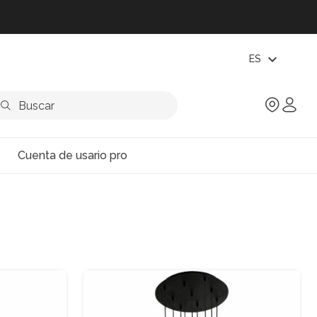
expand_more
ES
Cuenta de usario pro