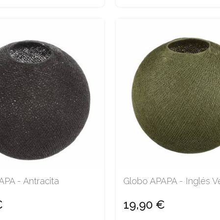
PA - Antracita
Globo APAPA - Inglés V
€
19,90 €