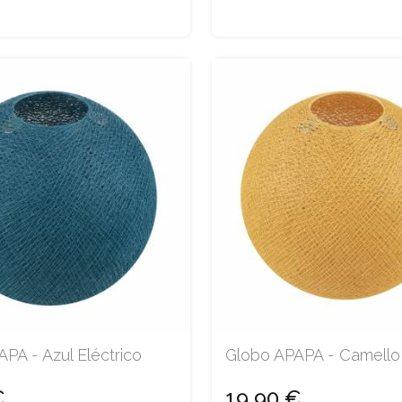
PA - Azul Eléctrico
Globo APAPA - Camello
€
19,90 €