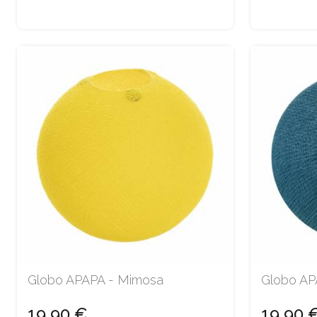
Globo APAPA - Mimosa
Globo APA
19,90 €
19,90 