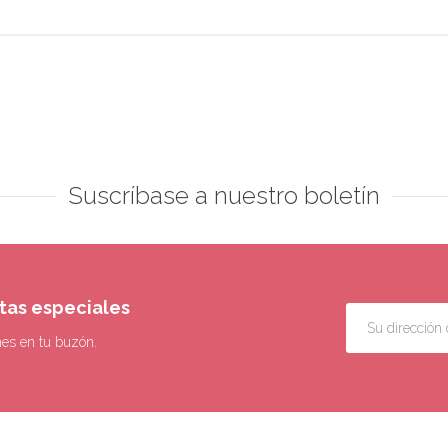
Suscríbase a nuestro boletín
rtas especiales
nes en tu buzón.