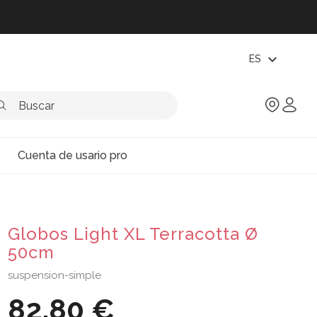
expand_more
ES
Cuenta de usario pro
Globos Light XL Terracotta Ø
50cm
suspension-simple
82,80 €