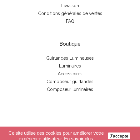
Livraison
Conditions générales de ventes
FAQ
Boutique
Guirlandes Lumineuses
Luminaires
Accessoires
Composeur guirlandes
Composeur luminaires
© 2026 - La case de cousin Paul
Ce site utilise des cookies pour améliorer votre
J'accepte
expérience utilisateur.
En savoir plus