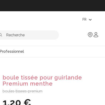
expand_more
FR
Professionnel
boule tissée pour guirlande
Premium menthe
boules-tissees-premium
1,20 €